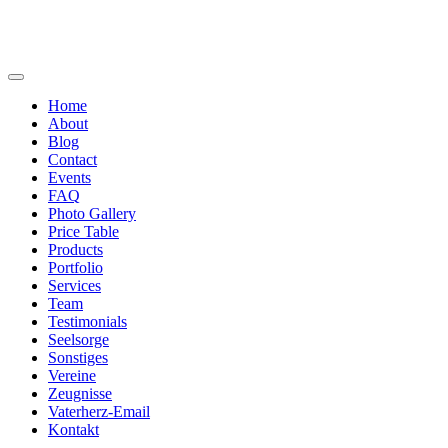
Home
About
Blog
Contact
Events
FAQ
Photo Gallery
Price Table
Products
Portfolio
Services
Team
Testimonials
Seelsorge
Sonstiges
Vereine
Zeugnisse
Vaterherz-Email
Kontakt